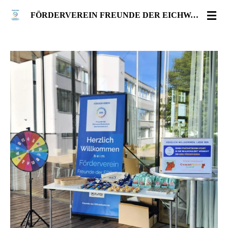
Zum
FÖRDERVEREIN FREUNDE DER EICHWALD-REALSCHULE SACHSENHEIM E.V.
Hauptinhalt
springen